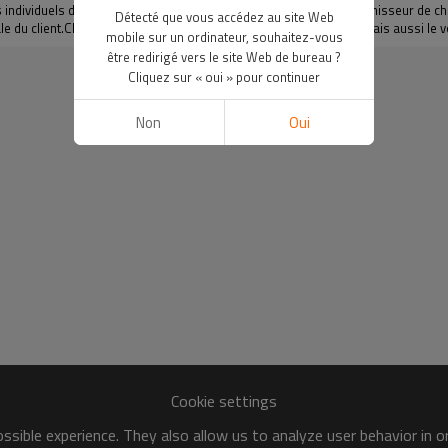
dividuels de nos clients, nous nous efforcerons être votre fournisseur de choi
Détecté que vous accédez au site Web
ale du client.Choisir Sunshine n'est pas seulement notre succès, mais aussi le vô
mobile sur un ordinateur, souhaitez-vous
être redirigé vers le site Web de bureau ?
Cliquez sur « oui » pour continuer
Non
Oui
Cookie settings
sible experience. They also allow us to analyze user behavior in 