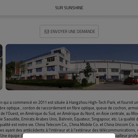
SUR SUNSHINE
ENVOYER UNE DEMANDE
n qui a commencé en 2011 est située à Hangzhou High-Tech Park, et fournit une
fibre optique , cordon de raccordement en fibre optique, queue de cochon, arm
e l'Ouest, en Amérique du Sud, en Amérique du Nord, en Asie centrale, au Moyen
Saoudite, Emirats Arabes Unis, Bahreïn, Equateur, Singapour, etc. La qualité de
 qualité est notre vie. China Telecom Co., China Mobile Co. et China Unicom Co
s ayant des antécédents à l'intérieur et à l'extérieur des télécommunications, d
.Une équipe de vente professionnelle, ingénieur professionnel, travailleur pr